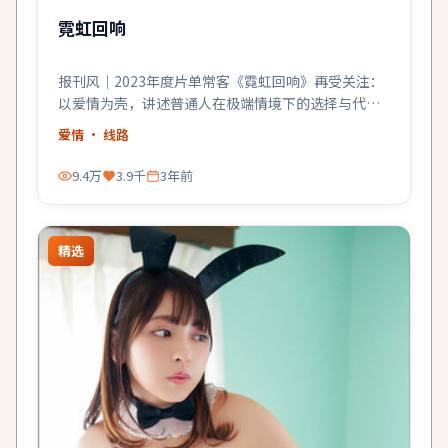
霓虹回响
报刊风｜2023年度片单常客《霓虹回响》再受关注：
以爱情为壳，讲述普通人在极端情境下的选择与代
价。
爱情
· 线路
9.4万
3.9千
3年前
精选