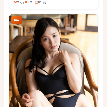
9.7万
3.9千
8年前
精选