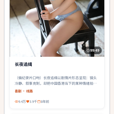
99:49
长夜追缉
（偏纪录片口吻）长夜追缉以剧情片形态呈现：镜头
冷静、叙事克制，却把中国香港当下的某种情绪拍得
很具体。
喜剧
· 线路
9.4万
3.9千
8年前