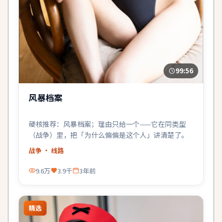
99:56
风暴档案
硬核推荐：风暴档案；理由只给一个——它在同类型
（战争）里，把「为什么偏偏是这个人」讲清楚了。
战争
· 线路
9.6万
3.9千
3年前
精选