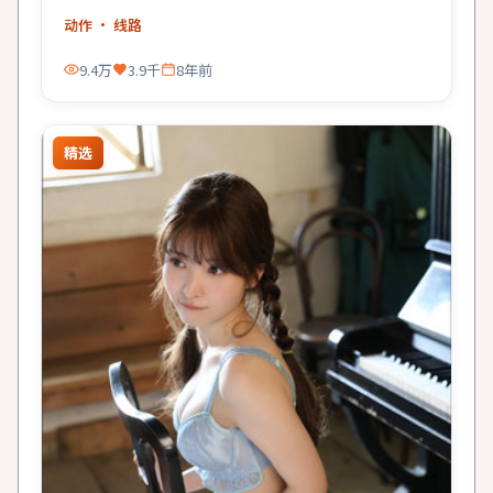
是夜色。
动作
· 线路
9.4万
3.9千
8年前
精选