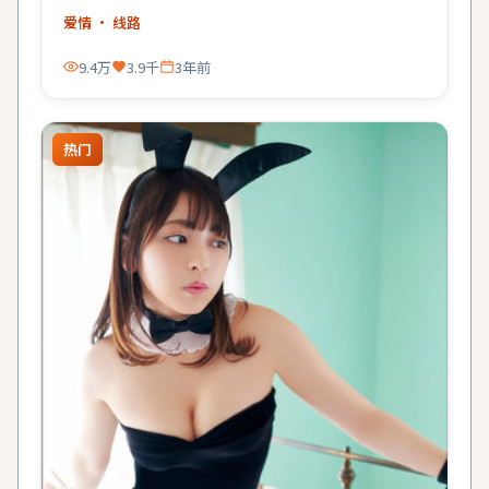
价。
爱情
· 线路
9.4万
3.9千
3年前
热门