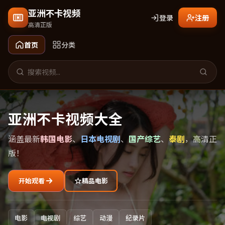
亚洲不卡视频
登录
注册
高清正版
首页
分类
亚洲不卡视频大全
涵盖最新
韩国电影
、
日本电视剧
、
国产综艺
、
泰剧
，高清正
版！
开始观看
精品电影
电影
电视剧
综艺
动漫
纪录片