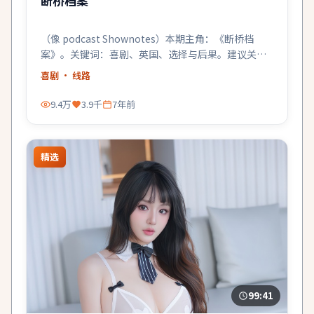
断桥档案
（像 podcast Shownotes）本期主角：《断桥档
案》。关键词：喜剧、英国、选择与后果。建议关灯
戴耳机。
喜剧
· 线路
9.4万
3.9千
7年前
精选
99:41