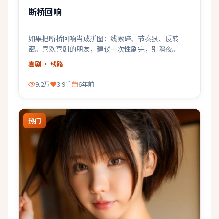
断桥回响
如果把断桥回响当成拼图：线索碎、节奏狠、反转
密。喜欢喜剧的朋友，建议一次性刷完，别隔夜。
喜剧
· 线路
9.2万
3.9千
6年前
热门