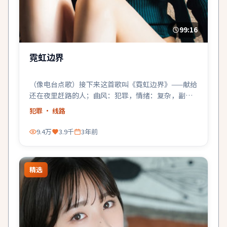
99:16
霓虹边界
（像电台点歌）接下来这首歌叫《霓虹边界》——献给
还在夜里赶路的人；曲风：犯罪，情绪：复杂，副
歌：很亮。
犯罪
· 线路
9.4万
3.9千
3年前
精选