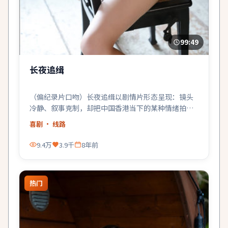
99:49
长夜追缉
（偏纪录片口吻）长夜追缉以剧情片形态呈现：镜头
冷静、叙事克制，却把中国香港当下的某种情绪拍得
很具体。
喜剧
· 线路
9.4万
3.9千
8年前
热门