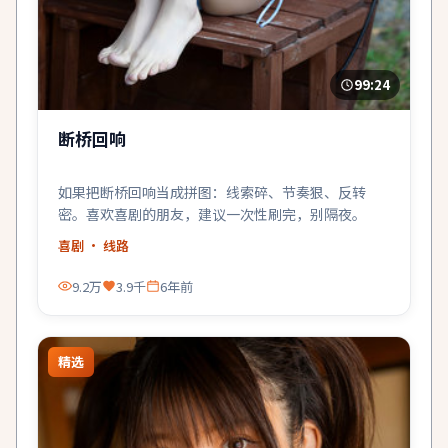
99:24
断桥回响
如果把断桥回响当成拼图：线索碎、节奏狠、反转
密。喜欢喜剧的朋友，建议一次性刷完，别隔夜。
喜剧
· 线路
9.2万
3.9千
6年前
精选