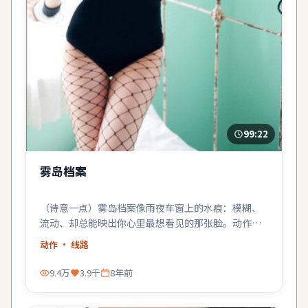
99:22
雾岛档案
（诗意一点）雾岛档案像雨夜车窗上的水痕：模糊、
流动、却总能映出你心里最想看见的那张脸。动作只
是夜色。
动作
· 线路
9.4万
3.9千
8年前