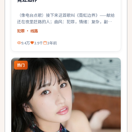
（像电台点歌）接下来这首歌叫《霓虹边界》——献给
还在夜里赶路的人；曲风：犯罪，情绪：复杂，副
歌：很亮。
犯罪
· 线路
9.4万
3.9千
3年前
热门