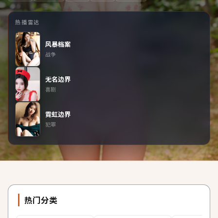
热播雷达
风暴档案
战争
无名边界
喜剧
霓虹边界
犯罪
热门分类