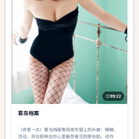
99:22
雾岛档案
（诗意一点）雾岛档案像雨夜车窗上的水痕：模糊、
流动、却总能映出你心里最想看见的那张脸。动作只