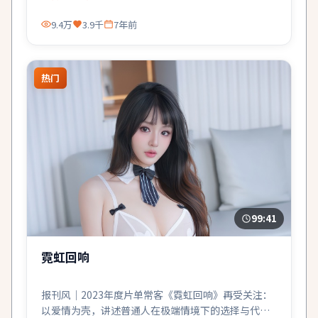
9.4万
3.9千
7年前
热门
99:41
霓虹回响
报刊风｜2023年度片单常客《霓虹回响》再受关注：
以爱情为壳，讲述普通人在极端情境下的选择与代